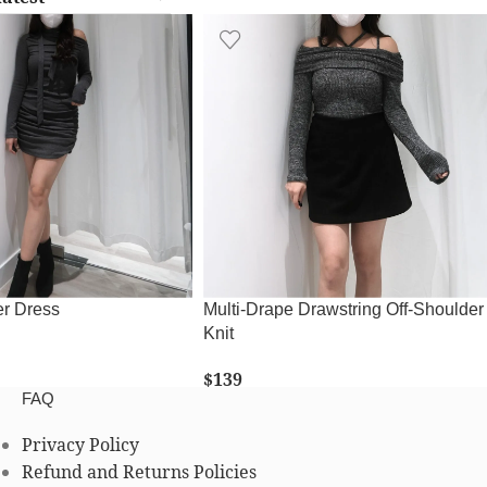
er Dress
Multi-Drape Drawstring Off-Shoulder
Knit
$
139
CT OPTIONS
FAQ
SELECT OPTIONS
Privacy Policy
Refund and Returns Policies