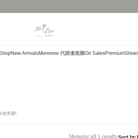
Shop
New Arrivals
Monorow 代購優惠團
On Sales
Premium
Shoe
令你失望!
Showing all 5 results