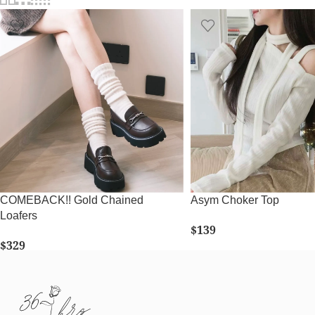
COMEBACK!! Gold Chained
Asym Choker Top
Loafers
$
139
$
329
SELECT OPTIONS
SELECT OPTIONS