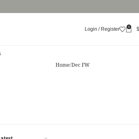
0
Login / Register
s
Home
Dec FW