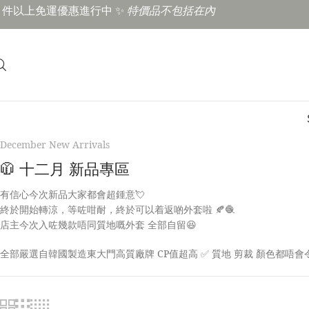
3 件以上免運優惠進行中 ✨
特價品不包括在內
December New Arrivals
🧥 十二月 新品專區
有信心今次新品大家都會超鍾意💘
終於開始轉涼，等咗咁耐，終於可以着返啲外套啦 🍂🧶
店主今次入咗幾款唔同質地嘅外套 全部自留😆
全部嚴選自韓國製造東大門高質廠牌 CP值超高 ✅ 質地 剪裁 顏色都唔會