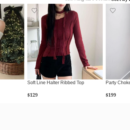
Soft Line Halter Ribbed Top
Party Chok
$
129
$
199
SELECT OPTIONS
SELE