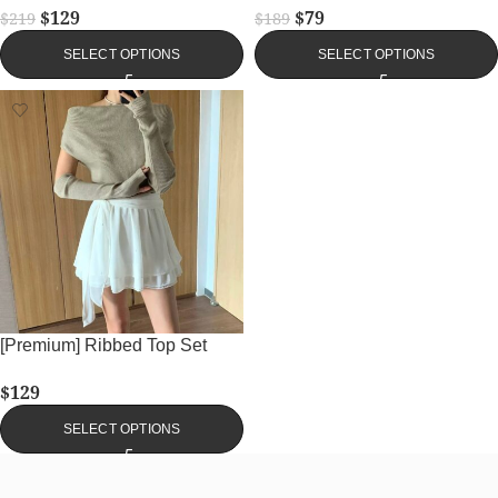
$
129
$
79
$
219
$
189
SELECT OPTIONS
SELECT OPTIONS
[Premium] Ribbed Top Set
$
129
SELECT OPTIONS