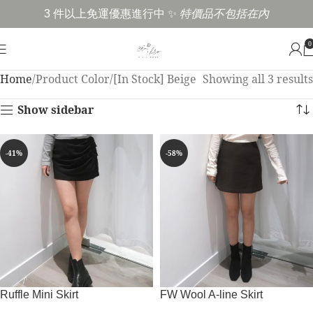
3 件以上免運優惠進行中 ✨
特價品不包括在內
0
Home
Product Color
[In Stock] Beige
Showing all 3 results
Show sidebar
-41%
-58%
Ruffle Mini Skirt
FW Wool A-line Skirt